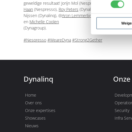
geweldige resultaat! Jorijn Mol (Nespresso),
Reineke van Ri
Haan
(Nespresso),
Roy Peters
(Dynalinq),
Björn Broer
(Dyna
Nijssen (Dynalinq), @
Aron Lemmerlijn
,
Freek Cörvers
(Dynal
en
Michelle Coolen
Weige
(Dynagroup).
#Nespresso
#WeareDyna
#Strong2Gether
Dynalinq
Onze 
Home
Develop
Over ons
Operatio
Onze expertises
Security
Showcases
Infra Ser
Nieuws