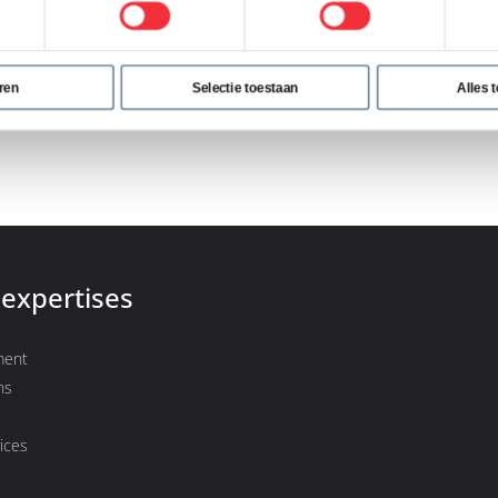
emsdijk
(Nespresso),
Frances de
linq),
Uschi Marell
(Dynalinq), Ivo
inq),
Martijn Ploemen
(Dynalinq)
ren
Selectie toestaan
Alles 
expertises
ment
ns
vices