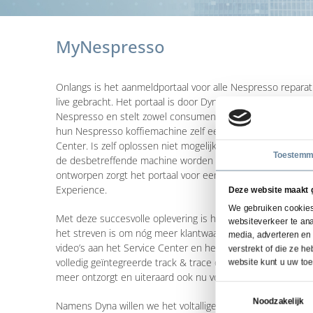
MyNespresso
Onlangs is het aanmeldportaal voor alle Nespresso repara
live gebracht. Het portaal is door Dyna ontwikkeld in na
Nespresso en stelt zowel consumenten als bedrijven in s
hun Nespresso koffiemachine zelf eenvoudig en snel op te
Center. Is zelf oplossen niet mogelijk? Dan kan er via het p
Toestemm
de desbetreffende machine worden aangevraagd. Volledig i
ontworpen zorgt het portaal voor een optimale klantbelev
Experience.
Deze website maakt 
We gebruiken cookies 
Met deze succesvolle oplevering is het startschot gegeven
websiteverkeer te ana
het streven is om nóg meer klantwaarde te bieden door he
media, adverteren en
video’s aan het Service Center en het uitbreiden van het 
verstrekt of die ze 
volledig geïntegreerde track & trace oplossing. Hiermee 
website kunt u uw to
meer ontzorgt en uiteraard ook nu volledig in de vertrouwd
Toestemmingsselectie
Noodzakelijk
Namens Dyna willen we het voltallige projectteam graag pe