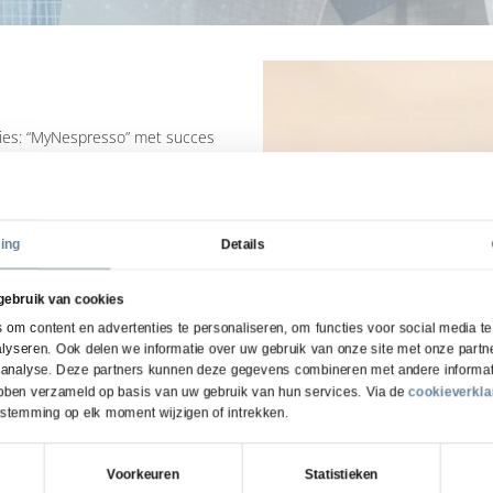
ties: “MyNespresso” met succes
uwe samenwerking met onze partner
taat om eventuele problemen met
 lossen middels het Service
ortaal direct een reparatie voor
ing
Details
n de Nespresso huisstijl
ing, de échte Nespresso
gebruik van cookies
om content en advertenties te personaliseren, om functies voor social media t
 voor de volgende fase waarbij
lyseren. Ook delen we informatie over uw gebruik van onze site met onze partne
t toevoegen van instructie
 analyse. Deze partners kunnen deze gegevens combineren met andere informati
reparatieproces middels een
hebben verzameld op basis van uw gebruik van hun services. Via de
cookieverkla
worden Nespresso klanten nóg
estemming op elk moment wijzigen of intrekken.
e huisstijl van Nespresso.
Voorkeuren
Statistieken
rsoonlijk bedanken voor dit