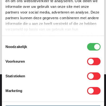
en om ons websiteverkeer te analyseren. Ook delen we
informatie over uw gebruik van onze site met onze
partners voor social media, adverteren en analyse. Deze
partners kunnen deze gegevens combineren met andere
informatie die u aan ze heeft verstrekt of die ze hebben
verzameld op basis van uw gebruik van hun
services. Via de
cookieverklaring
op onze website kunt
u uw toestemming op elk moment wijzigen of intrekken.
Toestemmingsselectie
Noodzakelijk
Voorkeuren
Statistieken
Dynalinq
Onze expertises
Marketing
Home
Development
Over ons
Operations