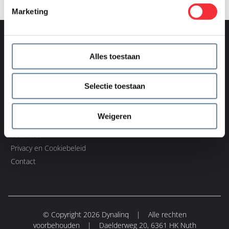
Marketing
Dynalinq
Onze expertises
Alles toestaan
Home
Development
Over ons
Operations
Selectie toestaan
Onze expertises
Security
Showcases
Infra Services
Weigeren
Nieuws
Vacatures
Privacy en Cookiebeleid
Contact
© Copyright 2026 Dynalinq
|
Alle rechten
voorbehouden
|
Daelderweg 20, 6361 HK Nuth