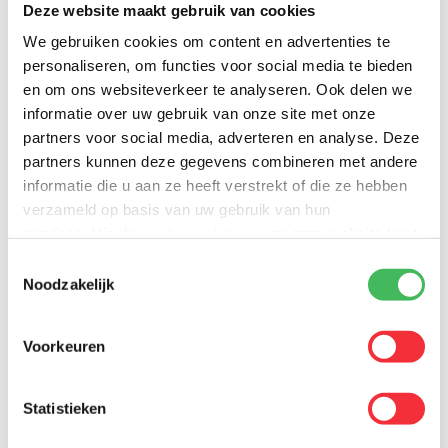
topfavoriet
Rob Kessels
en outsider
Niels De Boer
zich te plaatsen
Deze website maakt gebruik van cookies
voor de grande finale. In de finale wist Rob er afgetekend met de
We gebruiken cookies om content en advertenties te
winst vandoor te gaan. Daarnaast kroonde hij zich tot Linq’s
pingpong winnaar en verzekerde hij zich van de hoofdprijs.
personaliseren, om functies voor social media te bieden
en om ons websiteverkeer te analyseren. Ook delen we
Rob was zo sportief om zijn gewonnen prijs te delen en zo werden
informatie over uw gebruik van onze site met onze
alle deelnemers uitgenodigd voor een Sushi-lunch.
partners voor social media, adverteren en analyse. Deze
partners kunnen deze gegevens combineren met andere
#Robbedankt
!
#Tafeltennis
#WeareDyna
#Sushi
#Pingpong
informatie die u aan ze heeft verstrekt of die ze hebben
verzameld op basis van uw gebruik van hun
services. Via de
cookieverklaring
op onze website kunt
u uw toestemming op elk moment wijzigen of intrekken.
Toestemmingsselectie
Noodzakelijk
Voorkeuren
Statistieken